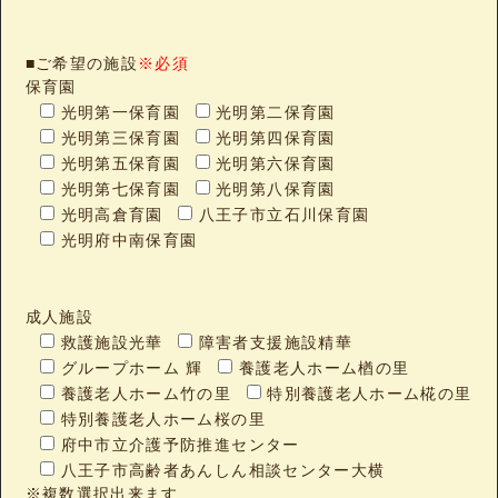
■ご希望の施設
※必須
保育園
光明第一保育園
光明第二保育園
光明第三保育園
光明第四保育園
光明第五保育園
光明第六保育園
光明第七保育園
光明第八保育園
光明高倉育園
八王子市立石川保育園
光明府中南保育園
成人施設
救護施設光華
障害者支援施設精華
グループホーム 輝
養護老人ホーム楢の里
養護老人ホーム竹の里
特別養護老人ホーム椛の里
特別養護老人ホーム桜の里
府中市立介護予防推進センター
八王子市高齢者あんしん相談センター大横
※複数選択出来ます