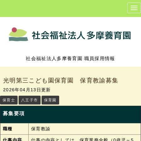
N
a
v
i
g
a
t
i
o
n
社会福祉法人多摩養育園 職員採用情報
光明第三こども園保育園 保育教諭募集
2026年04月13日更新
保育士
八王子市
保育園
募集要項
職種
保育教諭
仕事内容
仕事の内容としては、保育業務全般（0歳児～5