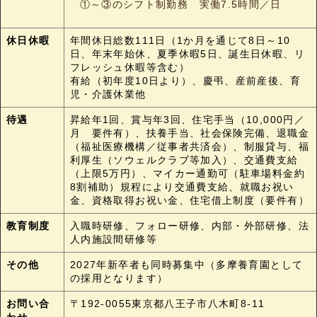
①～③のシフト制勤務 実働7.5時間／日
休日休暇
年間休日総数111日（1か月を通じて8日～10
日、年末年始休、夏季休暇5日、誕生日休暇、リ
フレッシュ休暇等含む）
有給（初年度10日より）、慶弔、産前産後、育
児・介護休業他
待遇
昇給年1回、賞与年3回、住宅手当（10,000円／
月 要件有）、扶養手当、社会保険完備、退職金
（福祉医療機構／従事者共済会）、制服貸与、福
利厚生（ソウェルクラブ等加入）、交通費支給
（上限5万円）、マイカー通勤可（駐車場料金約
8割補助）規程により交通費支給、就職お祝い
金、資格取得お祝い金、住宅借上制度（要件有）
教育制度
入職時研修、フォロー研修、内部・外部研修、法
人内施設間研修等
その他
2027年新卒者も同時募集中（多摩養育園として
の採用となります）
お問い合
〒192-0055東京都八王子市八木町8-11