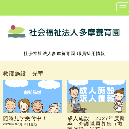
N
a
v
i
g
a
t
i
o
n
社会福祉法人多摩養育園 職員採用情報
救護施設 光華
随時見学受付中！
成人施設 2027年度新
卒 介護職員募集（救
2026年07月01日更新